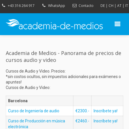
+43 316 264 917
WhatsApp
Contacto
DE
|
CH
|
AT
|
IT
Academia de Medios - Panorama de precios de
cursos audio y video
Cursos de Audio y Video. Precios:
*sin costos ocultos, sin impuestos adicionales para exámenes o
apuntes!
Cursos de Audio y Video:
Barcelona
Curso de Ingeniería de audio
€2300.-
Inscríbete ya!
Curso de Producción en música
€2460.-
Inscríbete ya!
electrónica