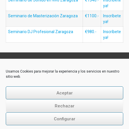
ya!
Seminario de Masterización Zaragoza
€1100.-
Inscríbete
ya!
Seminario DJ Profesional Zaragoza
€980.-
Inscríbete
ya!
Contacto:
Usamos Cookies para mejorar la experiencia y los servicios en nuestro
sitio web.
Akademie-Media GmbH
Industriestraße 31
CH-6300 Zug
Aceptar
Tél.: +43 316 264 917
E-Mail:
office@akademie-media.com
Rechazar
Configurar
Follow us: