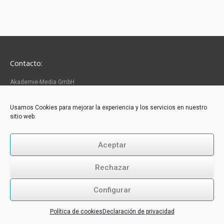
Contacto:
Akademie-Media GmbH
Industriestraße 31
CH-6300 Zug
Tél.: +43 316 264 917
Usamos Cookies para mejorar la experiencia y los servicios en nuestro
E-Mail:
office@akademie-media.com
sitio web.
Aceptar
Follow us:
Rechazar
Configurar
© 2026
Academia de Medios
|
Impressum
Política de cookies
Declaración de privacidad