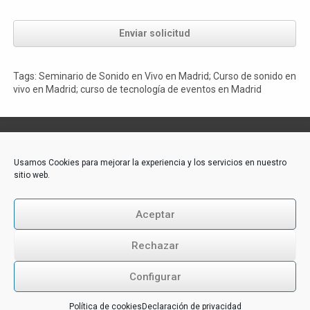
Enviar solicitud
Tags: Seminario de Sonido en Vivo en Madrid; Curso de sonido en
vivo en Madrid; curso de tecnología de eventos en Madrid
Contacto:
Usamos Cookies para mejorar la experiencia y los servicios en nuestro
sitio web.
Akademie-Media GmbH
Industriestraße 31
CH-6300 Zug
Aceptar
Tél.: +43 316 264 917
E-Mail:
office@akademie-media.com
Rechazar
Configurar
Follow us:
Política de cookies
Declaración de privacidad