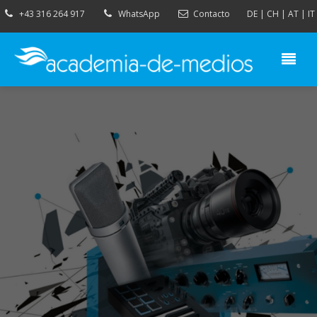
+43 316 264 917
WhatsApp
Contacto
DE
|
CH
|
AT
|
IT