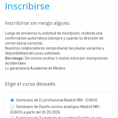
Inscribirse
Inscribirse sin riesgo alguno.
Luego de enviarnos tu solicitud de inscripción, recibirás una
confirmación automática (siempre y cuando tu dirección de
correo sea la correcta).
Nuestros colaboradores comprobarán las plazas vacantes y
disponibilidad del curso solicitado.
Sin riesgo:
Sin costos ocultos o costos extra por inscripciones
accidentales.
Lo garantiza la Academia de Medios
Elige el curso deseado
Website
URL
(casillero
Seminario de DJ profesional Madrid 980.- EUROS
obligatorio)
Seminario de Diseño sonoro analógico Madrid 980.-
EUROS a partir del 26.09.2026
Seminario de Tecnología de eventos/Sonido en vivo