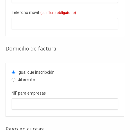
Teléfono móvil
(casillero obligatorio)
Domicilio de factura
Website
URL
(casillero
igual que inscripción
obligatorio)
diferente
NIF para empresas
Pago en cuotas