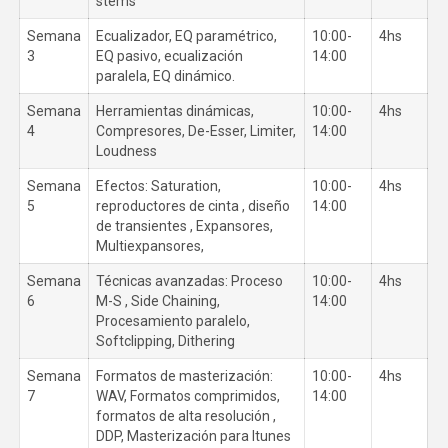
stems
Semana
Ecualizador, EQ paramétrico,
10:00-
4hs
3
EQ pasivo, ecualización
14:00
paralela, EQ dinámico.
Semana
Herramientas dinámicas,
10:00-
4hs
4
Compresores, De-Esser, Limiter,
14:00
Loudness
Semana
Efectos: Saturation,
10:00-
4hs
5
reproductores de cinta , diseño
14:00
de transientes , Expansores,
Multiexpansores,
Semana
Técnicas avanzadas: Proceso
10:00-
4hs
6
M-S , Side Chaining,
14:00
Procesamiento paralelo,
Softclipping, Dithering
Semana
Formatos de masterización:
10:00-
4hs
7
WAV, Formatos comprimidos,
14:00
formatos de alta resolución ,
DDP, Masterización para Itunes