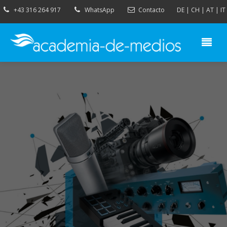
+43 316 264 917
WhatsApp
Contacto
DE
|
CH
|
AT
|
IT