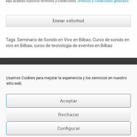
aquí aceptas nuestros términos y condiciones
Términos y condiciones generales
Enviar solicitud
Tags: Seminario de Sonido en Vivo en Bilbao; Curso de sonido en
vivo en Bilbao; curso de tecnología de eventos en Bilbao
Contacto:
Usamos Cookies para mejorar la experiencia y los servicios en nuestro
sitio web.
Akademie-Media GmbH
Industriestraße 31
CH-6300 Zug
Aceptar
Tél.: +43 316 264 917
E-Mail:
office@akademie-media.com
Rechazar
Configurar
Follow us: