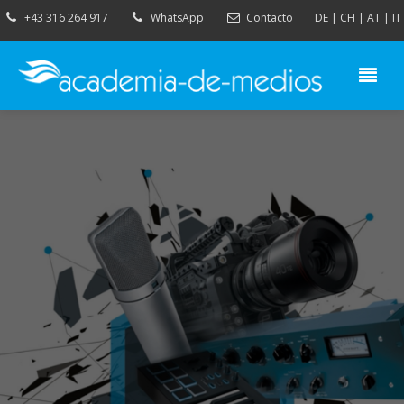
+43 316 264 917
WhatsApp
Contacto
DE
|
CH
|
AT
|
IT