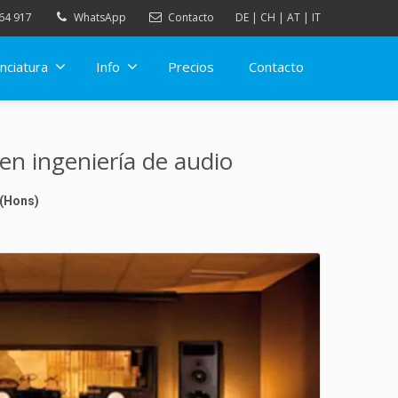
64 917
WhatsApp
Contacto
DE
|
CH
|
AT
|
IT
nciatura
Info
Precios
Contacto
l en ingeniería de audio
 (Hons)