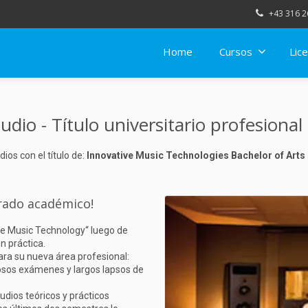
+43 316 2
Home
Cursos
Lice
udio - Título universitario profesiona
os con el título de:
Innovative Music Technologies Bachelor of Arts
rado académico!
ive Music Technology“ luego de
 práctica.
ra su nueva área profesional:
iosos exámenes y largos lapsos de
ios teóricos y prácticos