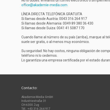
No lo dudes: envíanos un correo electrónico o simplemen
office@akademie-media.com
LÍNEA DIRECTA TELEFÓNICA GRATUITA
Si llamas desde Austria: 0043 316 264 917
Si llamas desde Alemania: 0049 89 380 36 430
Si llamas desde Suiza: 0041 41 5087 170
Cuando llame al número de su país (arriba), marque al tel
suele ser gratis, o al menos muy económico.
Su seguridad: No hay costos, ninguna obligación de comp
teléfono ni lo cedemos.
Lo garantiza una empresa certificada por el estado duran
Contacto:
Akademie-Media GmbH
Industriestraße 31
CH-6300 Zug
Tél.: +43 316 264 917