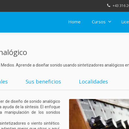
+43 316 2
Home
Cursos
Lice
nalógico
 Medios. Aprende a diseñar sonido usando sintetizadores analógicos e
les
Sus beneficios
Localidades
ler de diseño de sonido analógico
 ayuda de la síntesis. El enfoque
a manipulación de los sonidos
intetizadores o viento sintético.
 adaptan mejor que otros y aquí,