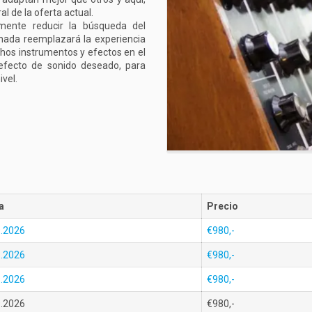
l de la oferta actual.
lmente reducir la búsqueda del
nada reemplazará la experiencia
chos instrumentos y efectos en el
 efecto de sonido deseado, para
ivel.
a
Precio
9.2026
€980,-
9.2026
€980,-
9.2026
€980,-
9.2026
€980,-