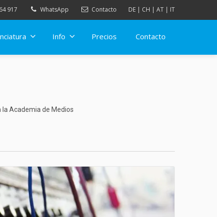
64 917
WhatsApp
Contacto
DE
|
CH
|
AT
|
IT
nciatura
Info
Precios
Contacto
n la Academia de Medios