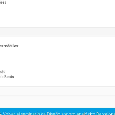
ores
los módulos
ecto
 de Beats
Volver al seminario de Diseño sonoro analógico Barcelon