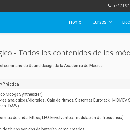
+43 316 2
Home
Cursos
Lice
gico - Todos los contenidos de los mó
 del seminario de Sound design de la Academia de Medios.
r/Práctica
 (Bob Moogs Synthesizer)
res analógicos/digitales , Caja de ritmos, Sistemas Eurorack , MIDI/CV
rnos , DAW)
ormas de onda, Filtros, LFO, Envolventes, modulación de frecuencia)
n de típicos sonidos de batería y cómo crearlos