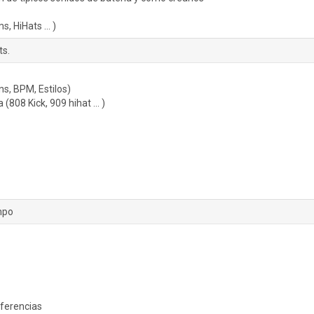
, HiHats ... )
ts.
ns, BPM, Estilos)
 (808 Kick, 909 hihat … )
mpo
iferencias