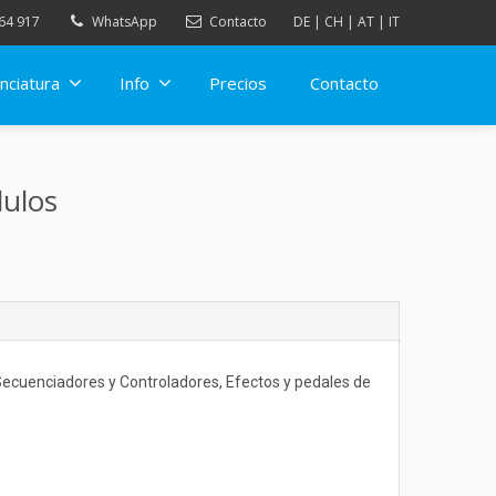
64 917
WhatsApp
Contacto
DE
|
CH
|
AT
|
IT
nciatura
Info
Precios
Contacto
dulos
 Secuenciadores y Controladores, Efectos y pedales de