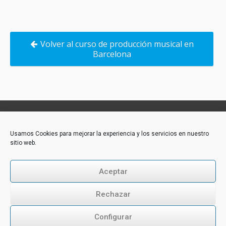
Volver al curso de producción musical en
Barcelona
Contacto:
Usamos Cookies para mejorar la experiencia y los servicios en nuestro
sitio web.
Akademie-Media GmbH
Industriestraße 31
CH-6300 Zug
Aceptar
Tél.: +43 316 264 917
E-Mail:
office@akademie-media.com
Rechazar
Configurar
Follow us: