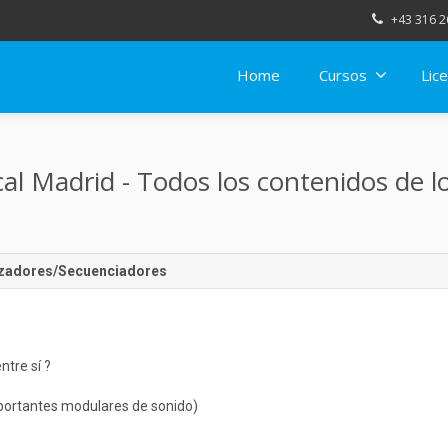
+43 316 2
Home
Cursos
Lice
al Madrid - Todos los contenidos de 
izadores/Secuenciadores
tre sí ?
portantes modulares de sonido)