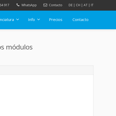
64 917
WhatsApp
Contacto
DE
|
CH
|
AT
|
IT
nciatura
Info
Precios
Contacto
los módulos