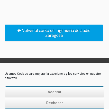
Volver al curso de ingeniería de audio
Zaragoza
Contacto:
Usamos Cookies para mejorar la experiencia y los servicios en nuestro
sitio web.
Akademie-Media GmbH
Industriestraße 31
CH-6300 Zug
Aceptar
Tél.: +43 316 264 917
E-Mail:
office@akademie-media.com
Rechazar