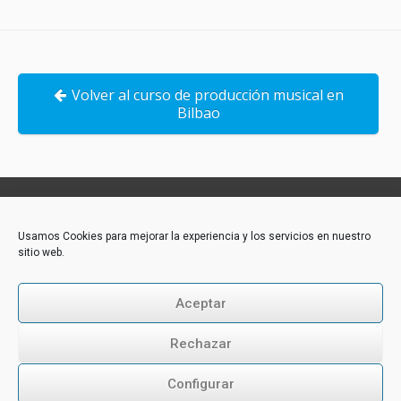
Volver al curso de producción musical en
Bilbao
Contacto:
Usamos Cookies para mejorar la experiencia y los servicios en nuestro
sitio web.
Akademie-Media GmbH
Industriestraße 31
CH-6300 Zug
Aceptar
Tél.: +43 316 264 917
E-Mail:
office@akademie-media.com
Rechazar
Configurar
Follow us: